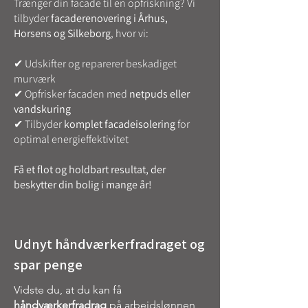
Trænger din facade til en opfriskning? Vi
tilbyder
facaderenovering i Århus,
Horsens og Silkeborg
, hvor vi:
✔ Udskifter og reparerer beskadiget
murværk
✔ Opfrisker facaden med
netpuds eller
vandskuring
✔ Tilbyder
komplet facadeisolering
for
optimal energieffektivitet
Få et flot og holdbart resultat, der
beskytter din bolig i mange år!
Udnyt håndværkerfradraget og
spar penge
Vidste du, at du kan få
håndværkerfradrag
på arbejdslønnen