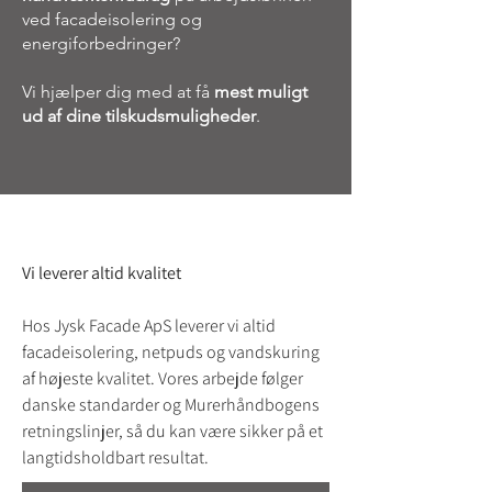
ved facadeisolering og
energiforbedringer?
Vi hjælper dig med at få
mest muligt
ud af dine tilskudsmuligheder
.
Vi leverer altid kvalitet
Hos Jysk Facade ApS leverer vi altid
facadeisolering, netpuds og vandskuring
af højeste kvalitet. Vores arbejde følger
danske standarder og Murerhåndbogens
retningslinjer, så du kan være sikker på et
langtidsholdbart resultat.